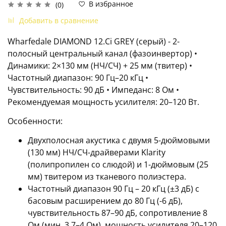
В избранное
(0)
Добавить в сравнение
Wharfedale DIAMOND 12.Ci GREY (серый) - 2-
полосный центральный канал (фазоинвертор) •
Динамики: 2×130 мм (НЧ/СЧ) + 25 мм (твитер) •
Частотный диапазон: 90 Гц–20 кГц •
Чувствительность: 90 дБ • Импеданс: 8 Ом •
Рекомендуемая мощность усилителя: 20–120 Вт.
Особенности:
Двухполосная акустика с двумя 5-дюймовыми
(130 мм) НЧ/СЧ-драйверами Klarity
(полипропилен со слюдой) и 1-дюймовым (25
мм) твитером из тканевого полиэстера.
​Частотный диапазон 90 Гц – 20 кГц (±3 дБ) с
басовым расширением до 80 Гц (-6 дБ),
чувствительность 87–90 дБ, сопротивление 8
Ом (мин. 3.7–4 Ом), мощность усилителя 20–120