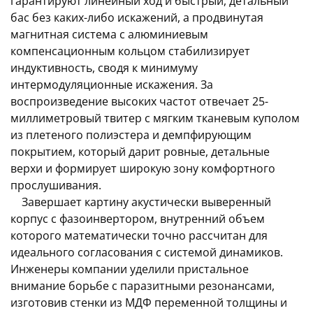
гарантируют линейный ход и быстрый, детальный
бас без каких-либо искажений, а продвинутая
магнитная система с алюминиевым
компенсационным кольцом стабилизирует
индуктивность, сводя к минимуму
интермодуляционные искажения. За
воспроизведение высоких частот отвечает 25-
миллиметровый твитер с мягким тканевым куполом
из плетеного полиэстера и демпфирующим
покрытием, который дарит ровные, детальные
верхи и формирует широкую зону комфортного
прослушивания.
Завершает картину акустически выверенный
корпус с фазоинвертором, внутренний объем
которого математически точно рассчитан для
идеального согласования с системой динамиков.
Инженеры компании уделили пристальное
внимание борьбе с паразитными резонансами,
изготовив стенки из МДФ переменной толщины и