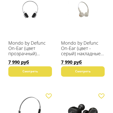
Mondo by Defunc
Mondo by Defunc
On-Ear (цвет
On-Ear (цвет -
прозрачный)
серый) накладные
накладные
Bluetooth наушники
7 990 руб
7 990 руб
Bluetooth наушники
Смотреть
Смотреть