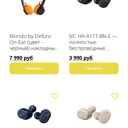
Mondo by Defunc
JVC HA-A11T-BN-E —
On-Ear (цвет -
полностью
черный) накладные
беспроводные
Bluetooth наушники
(TWS) наушники-
7 990 руб
3 990 руб
вкладыши
Смотреть
Смотреть