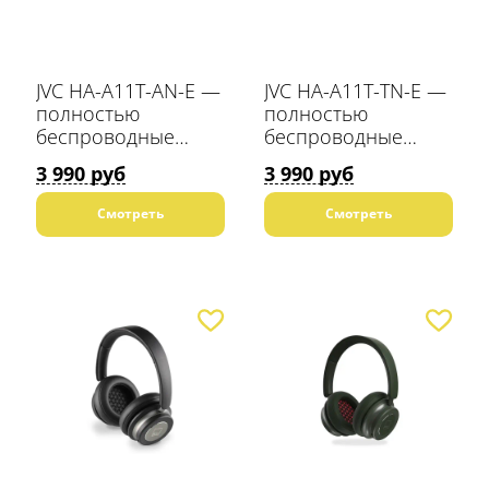
JVC HA-A11T-AN-E —
JVC HA-A11T-TN-E —
полностью
полностью
беспроводные
беспроводные
(TWS) наушники-
(TWS) наушники-
3 990 руб
3 990 руб
вкладыши
вкладыши
Смотреть
Смотреть