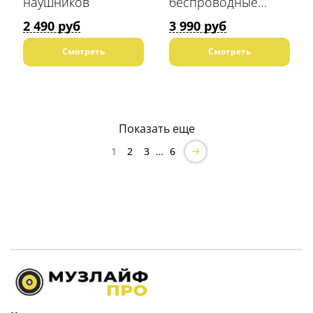
наушников
беспроводные
(TWS) наушники-
2 490 руб
3 990 руб
вкладыши
Смотреть
Смотреть
Показать еще
1
2
3
6
…