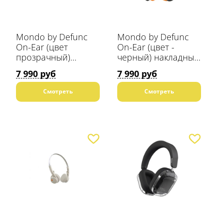
Mondo by Defunc
Mondo by Defunc
On-Ear (цвет
On-Ear (цвет -
прозрачный)
черный) накладные
накладные
Bluetooth наушники
7 990 руб
7 990 руб
Bluetooth наушники
Смотреть
Смотреть