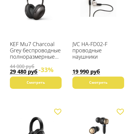
KEF Mu7 Charcoal
JVC HA-FD02-F
Grey беспроводные
проводные
полноразмерные
наушники
наушники с
44 000 руб
-33%
активным
29 480 руб
19 990 руб
шумоподавлением
Смотреть
Смотреть