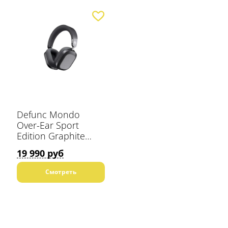
Defunc Mondo
Over-Ear Sport
Edition Graphite
(графитовый)
19 990 руб
наушники
Смотреть