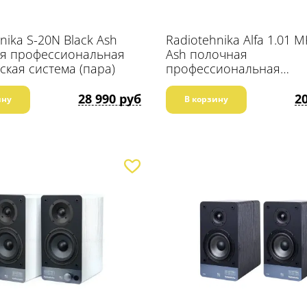
nika S-20N Black Ash
Radiotehnika Alfa 1.01 MK
я профессиональная
Ash полочная
ская система (пара)
профессиональная
акустическая система (
28 990 руб
2
ину
В корзину