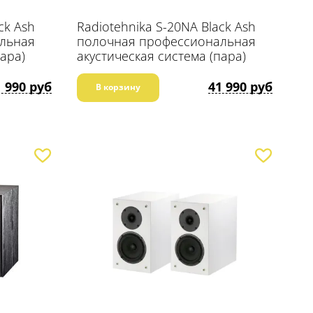
ck Ash
Radiotehnika S-20NA Black Ash
льная
полочная профессиональная
пара)
акустическая система (пара)
1 990 руб
41 990 руб
В корзину