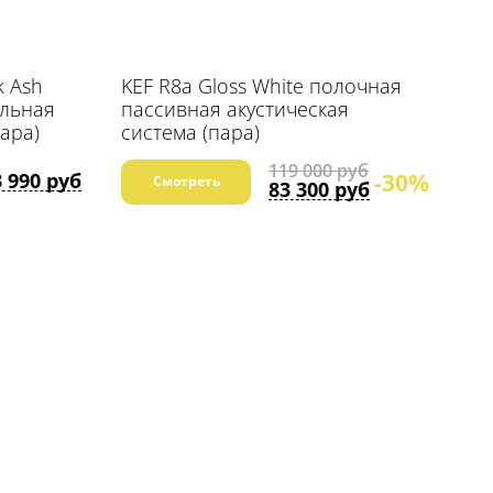
k Ash
KEF R8a Gloss White полочная
льная
пассивная акустическая
пара)
система (пара)
119 000 руб
-30%
3 990 руб
Смотреть
83 300 руб