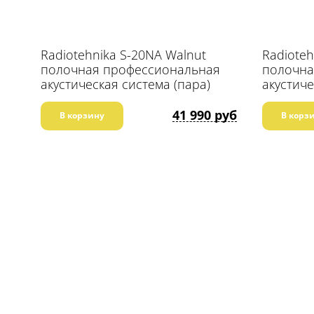
Radiotehnika S-20NA Walnut
Radioteh
полочная профессиональная
полочна
акустическая система (пара)
акустиче
41 990 руб
В корзину
В корз