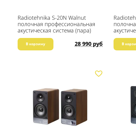
Radiotehnika S-20N Walnut
Radioteh
полочная профессиональная
полочна
акустическая система (пара)
акустиче
28 990 руб
В корзину
В корз