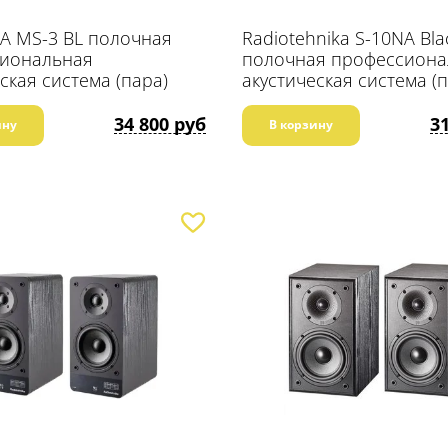
A MS-3 BL полочная
Radiotehnika S-10NA Bla
иональная
полочная профессиона
ская система (пара)
акустическая система (
34 800 руб
3
ину
В корзину