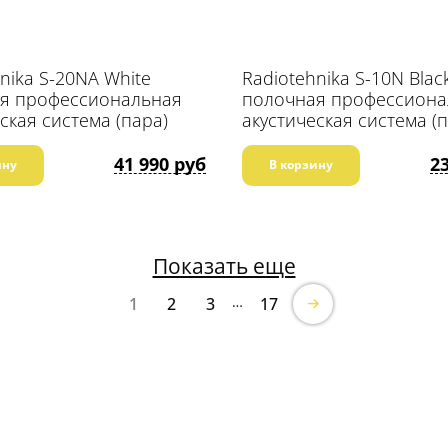
nika S-20NA White
Radiotehnika S-10N Blac
я профессиональная
полочная профессиона
ская система (пара)
акустическая система (
41 990 руб
2
ину
В корзину
Показать еще
…
1
2
3
17