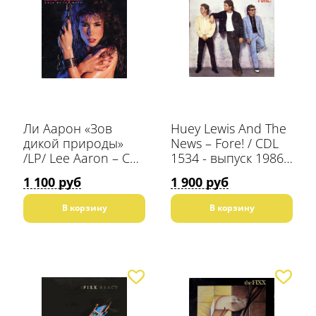
Ли Аарон «Зов
Huey Lewis And The
дикой природы»
News – Fore! / CDL
/LP/ Lee Aaron ‎– Call
1534 - выпуск 1986
Of The Wild
года от лэйбла
1 100 руб
1 900 руб
Chrysalis - сделано в
Scandinavia - Black
В корзину
В корзину
Vinyl