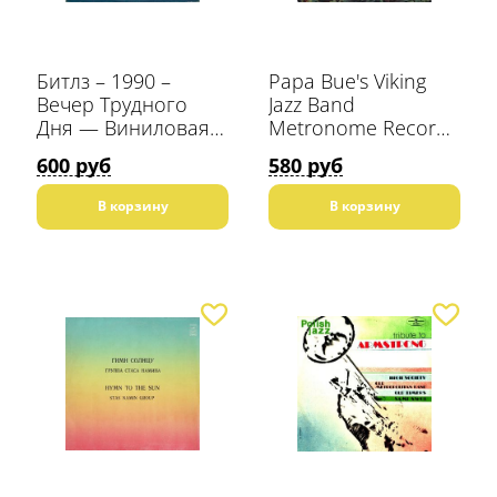
Битлз – 1990 –
Papa Bue's Viking
Вечер Трудного
Jazz Band
Дня — Виниловая
Metronome Records
пластинка Мелодия
GmbH Германия
600 руб
580 руб
В корзину
В корзину