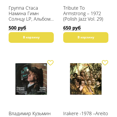
Группа Стаса
Tribute To
Намина Гимн
Armstrong – 1972
Солнцу LP, Альбом,
(Polish Jazz Vol. 29)
Студийная запись
500 руб
650 руб
Мелодия
В корзину
В корзину
Владимир Кузьмин
Irakere -1978 –Areito