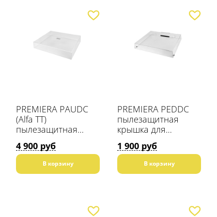
PREMIERA PAUDC
PREMIERA PEDDC
(Alfa TT)
пылезащитная
пылезащитная
крышка для
крышка для
винилового
4 900 руб
1 900 руб
винилового
проигрывателя
проигрывателя
В корзину
В корзину