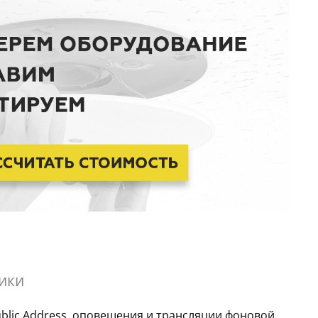
ики
lic Address, оповещения и трансляции фоновой