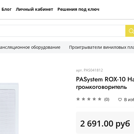
Блог
Личный кабинет
Решения под ключ
рансляционное оборудование
Проигрыватели виниловых пла
арт.
PAS041812
PASystem ROX-10 Н
громкоговоритель
(0)
В из
2 691.00 руб