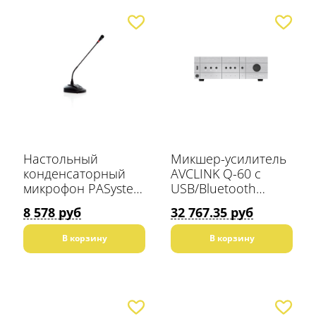
Настольный
Микшер-усилитель
конденсаторный
AVCLINK Q-60 с
микрофон PASystem
USB/Bluetooth
RM-02
плеером Мощность
8 578 руб
32 767.35 руб
(100В): 1 x 60 Вт.
Мощность (4 Ом): 1
В корзину
В корзину
x 60 Вт.