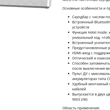
Основные особенности и п
Саундбар с числом по
Встроенный Bluetoot
устройств
Функция Hotel mode: 
уникальный код, чтоб
Встроенный усилител
Предустановленные 
HDMI-вход с поддержк
Оптический и коакси
Способен запоминать
после выключения-в
Пульт ДУ с максималь
аккумуляторах типа C
Удобный монтажный к
кабелей
Выпускается в двух ц
9003 (/W)
Область применения: