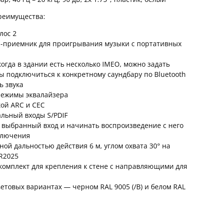
реимущества:
лос 2
h-приемник для проигрывания музыки с портативных
когда в здании есть несколько IMEO, можно задать
ы подключиться к конкретному саундбару по Bluetooth
ь звука
режимы эквалайзера
ой ARC и CEC
альный входы S/PDIF
 выбранный вход и начинать воспроизведение с него
ключения
ной дальностью действия 6 м, углом охвата 30° на
R2025
омплект для крепления к стене с направляющими для
ветовых вариантах — черном RAL 9005 (/B) и белом RAL