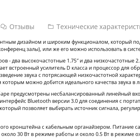
Отзывы
Технические характерист
егантным дизайном и широким функционалом, который п
конференц залы), или же его можно использовать в сис
 - два высокочастотные 1.75″ и два низкочастотные 2.5
ает встроенный усилитель D класса и процессор для обр
зведение звука с потрясающей низкочастотной характе
 которым можно добится идеального качества звука в л
аре предусмотрены несбалансированный линейный вход 3
 интерфейс Bluetooth версии 3.0 для соединения с пор
который позволяет выбирать источник сигнала, регули
го кронштейна с кабельным органайзером. Питание сау
около 30 Вт в режиме работы и около 0.5 Вт в режиме 