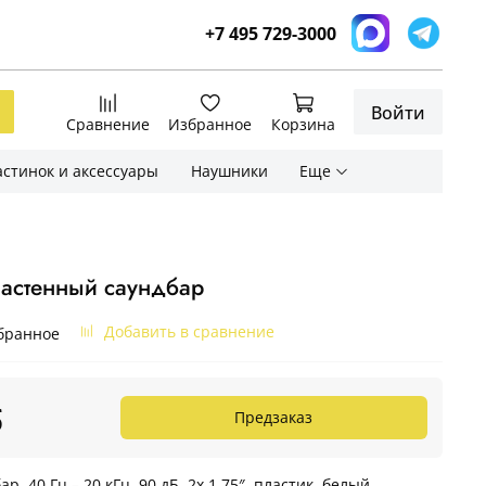
+7 495 729-3000
Войти
Сравнение
Избранное
Корзина
стинок и аксессуары
Наушники
Еще
стенный саундбар
Добавить в сравнение
бранное
б
Предзаказ
бар,
40 Гц – 20 кГц, 90 дБ, 2х 1.75″, пластик, белый