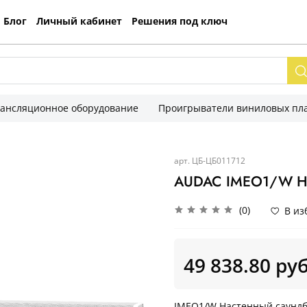
Блог
Личный кабинет
Решения под ключ
рансляционное оборудование
Проигрыватели виниловых пла
арт.
ЦБ-ЦБ011712
AUDAC IMEO1/W На
(0)
В из
49 838.80 ру
IMEO1/W Настенный саунд