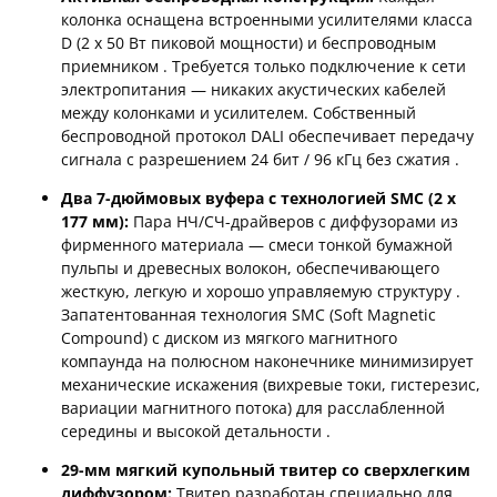
колонка оснащена встроенными усилителями класса
D (2 x 50 Вт пиковой мощности) и беспроводным
приемником
. Требуется только подключение к сети
электропитания — никаких акустических кабелей
между колонками и усилителем. Собственный
беспроводной протокол DALI обеспечивает передачу
сигнала с разрешением 24 бит / 96 кГц без сжатия
.
Два 7-дюймовых вуфера с технологией SMC (2 x
177 мм):
Пара НЧ/СЧ-драйверов с диффузорами из
фирменного материала — смеси тонкой бумажной
пульпы и древесных волокон, обеспечивающего
жесткую, легкую и хорошо управляемую структуру
.
Запатентованная технология SMC (Soft Magnetic
Compound) с диском из мягкого магнитного
компаунда на полюсном наконечнике минимизирует
механические искажения (вихревые токи, гистерезис,
вариации магнитного потока) для расслабленной
середины и высокой детальности
.
29-мм мягкий купольный твитер со сверхлегким
диффузором:
Твитер разработан специально для