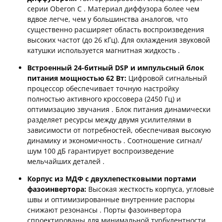
серии Oberon C
. Материал диффузора более чем
вдвое легче, чем у большинства аналогов, что
существенно расширяет область воспроизведения
высоких частот (до 26 кГц). Для охлаждения звуковой
катушки используется магнитная жидкость
.
Встроенный 24-битный DSP и импульсный блок
питания мощностью 62 Вт:
Цифровой сигнальный
процессор обеспечивает точную настройку
полностью активного кроссовера (2450 Гц) и
оптимизацию звучания
. Блок питания динамически
разделяет ресурсы между двумя усилителями в
зависимости от потребностей, обеспечивая высокую
динамику и экономичность
. Соотношение сигнал/
шум 100 дБ гарантирует воспроизведение
мельчайших деталей
.
Корпус из МДФ с двухлепестковыми портами
фазоинвертора:
Высокая жесткость корпуса, угловые
швы и оптимизированные внутренние распоры
снижают резонансы
. Порты фазоинвертора
спроектированы для минимальной турбулентности,