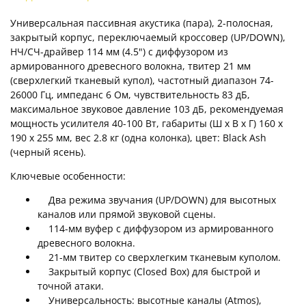
Универсальная пассивная акустика (пара), 2-полосная,
закрытый корпус, переключаемый кроссовер (UP/DOWN),
НЧ/СЧ-драйвер 114 мм (4.5") с диффузором из
армированного древесного волокна, твитер 21 мм
(сверхлегкий тканевый купол), частотный диапазон 74-
26000 Гц, импеданс 6 Ом, чувствительность 83 дБ,
максимальное звуковое давление 103 дБ, рекомендуемая
мощность усилителя 40-100 Вт, габариты (Ш x В x Г) 160 x
190 x 255 мм, вес 2.8 кг (одна колонка), цвет: Black Ash
(черный ясень).
Ключевые особенности:
Два режима звучания (UP/DOWN) для высотных
каналов или прямой звуковой сцены.
114-мм вуфер с диффузором из армированного
древесного волокна.
21-мм твитер со сверхлегким тканевым куполом.
Закрытый корпус (Closed Box) для быстрой и
точной атаки.
Универсальность: высотные каналы (Atmos),