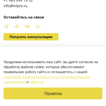
+7 985 099 19 52
info@mlpro.ru
Оставайтесь на связи
Получить консультацию
О магазине
Продолжая использовать наш сайт, вы даете согласие на
обработку файлов cookie, которые обеспечивают
правильную работу сайта и соглашаетесь с нашей
Клиентам
политикой конфиденциальности
,
пользовательским
соглашением
и
офертой
Каталог
Понятно
Главная
Поиск
Корзина
Max
Telegram
Позвонить