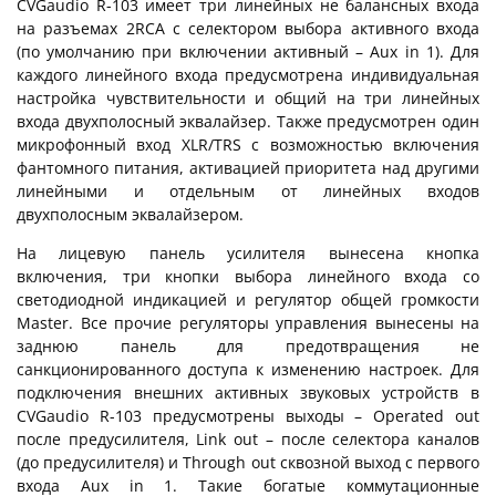
CVGaudio R-103 имеет три линейных не балансных входа
на разъемах 2RCA с селектором выбора активного входа
(по умолчанию при включении активный – Aux in 1). Для
каждого линейного входа предусмотрена индивидуальная
настройка чувствительности и общий на три линейных
входа двухполосный эквалайзер. Также предусмотрен один
микрофонный вход XLR/TRS с возможностью включения
фантомного питания, активацией приоритета над другими
линейными и отдельным от линейных входов
двухполосным эквалайзером.
На лицевую панель усилителя вынесена кнопка
включения, три кнопки выбора линейного входа со
светодиодной индикацией и регулятор общей громкости
Master. Все прочие регуляторы управления вынесены на
заднюю панель для предотвращения не
санкционированного доступа к изменению настроек. Для
подключения внешних активных звуковых устройств в
CVGaudio R-103 предусмотрены выходы – Operated out
после предусилителя, Link out – после селектора каналов
(до предусилителя) и Through out сквозной выход с первого
входа Aux in 1. Такие богатые коммутационные