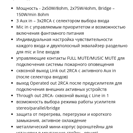
Мощность - 2x50W/8ohm, 2x75W/4ohm, Bridge –
150W/min 8ohm
3 Aux in – 3x2RCA с селектором выбора входа
Mic in с управляемым приоритетом и возможностью
включения фантомного питания
Индивидуальная настройка чувствительности
каждого входа и двухполосный эквалайзер раздельно
для mic и line входов
управляющие контакты FULL MUTE/MUSIC MUTE для
подключения системы пожарного оповещения
сквозной выход Link out 2RCA с активного Аux in
(после селектора входов)
выход Operated out 2RCA после предусилителя для
подключения внешних активных устройств
Through out 2RCA- сквозной выход с Line in 1
возможность выбора режима работы усилителя
stereo/parallel/bridge
защита от перегрева, перегрузки и короткого
замыкания, активное охлаждение
металлический мини-корпус (кронштейны для
установки в монтажную стойку - опция)