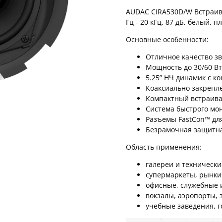
AUDAC CIRA530D/W Встраива
Гц - 20 кГц, 87 дБ, белый, п
Основные особенности:
Отличное качество з
Мощность до 30/60 Вт
5.25” НЧ динамик с к
Коаксиально закрепл
Компактный встраивае
Система быстрого мон
Разъемы FastCon™ дл
Безрамочная защитная
Область применения:
галереи и техническ
супермаркеты, рынки
офисные, служебные 
вокзалы, аэропорты,
учебные заведения, 