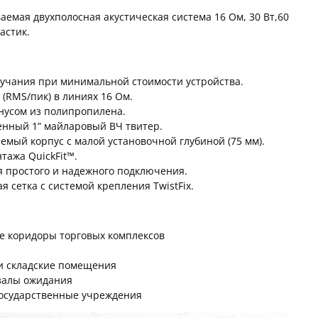
емая двухполосная акустическая система 16 Ом, 30 Вт,
60
ластик.
вучания при минимальной стоимости устройства.
 (RMS/пик) в линиях 16 Ом.
онусом из полипропилена.
енный 1” майларовый ВЧ твитер.
мый корпус с малой установочной глубиной (75 мм).
тажа QuickFit™.
я простого и надежного подключения.
 сетка с системой крепления TwistFix.
ие коридоры торговых комплексов
и складские помещения
 залы ожидания
государственные учреждения