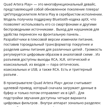
Quad Artera Play+ — это многофункциональный девайс,
представляющий собой обновленное поколение плеера/
ЦАП/предусилителя Artera Play в серебристом исполнении.
Модель получила поддержку Bluetooth-кодека aptX, что
позволяет использовать его со смартфонами и другими
беспроводными источниками . Выход для наушников для
удобства перенесен на фронтальную панель .
Разработчики в плюсовой версии изменили питание,
поставив тороидальный трансформатор покрупнее и
разделив шины питания для различных цепей . Громкость
регулируется цифровым образом в аналоговой схеме . Из
разъемов доступны выходы RCA, XLR, оптический и
коаксиальный, из входов — пара оптических,
коаксиальных и USB, а также RCA. Есть и триггерный
разъем .
В проигрывателе Quad Artera Play+ диски считывает
щелевой привод, который сначала загружает данные в
буфер и только потом отправляет их в ЦАП . Для
подстройки звучания доступны четыре варианта
цифровых фильтров . Внутри аппарат зонально разделен: