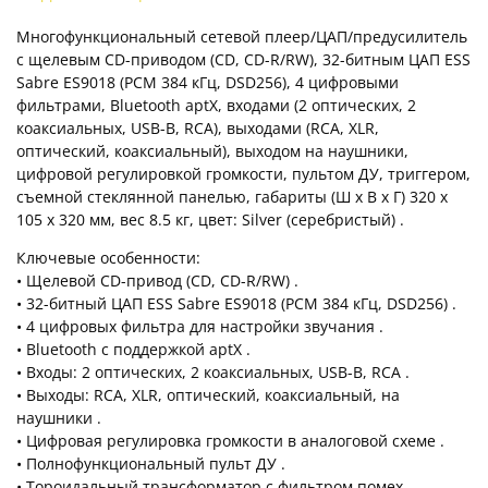
Многофункциональный сетевой плеер/ЦАП/предусилитель
с щелевым CD-приводом (CD, CD-R/RW), 32-битным ЦАП ESS
Sabre ES9018 (PCM 384 кГц, DSD256), 4 цифровыми
фильтрами, Bluetooth aptX, входами (2 оптических, 2
коаксиальных, USB-B, RCA), выходами (RCA, XLR,
оптический, коаксиальный), выходом на наушники,
цифровой регулировкой громкости, пультом ДУ, триггером,
съемной стеклянной панелью, габариты (Ш x В x Г) 320 x
105 x 320 мм, вес 8.5 кг, цвет: Silver (серебристый) .
Ключевые особенности:
• Щелевой CD-привод (CD, CD-R/RW) .
• 32-битный ЦАП ESS Sabre ES9018 (PCM 384 кГц, DSD256) .
• 4 цифровых фильтра для настройки звучания .
• Bluetooth с поддержкой aptX .
• Входы: 2 оптических, 2 коаксиальных, USB-B, RCA .
• Выходы: RCA, XLR, оптический, коаксиальный, на
наушники .
• Цифровая регулировка громкости в аналоговой схеме .
• Полнофункциональный пульт ДУ .
• Тороидальный трансформатор с фильтром помех .