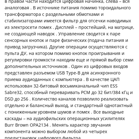
в правой части находится цифровая начинка, слева – вся
аналоговая . В источнике питания помимо тороидального
трансформатора с раздельными обмотками и
стабилизаторами имеется фильтр для отсечки наводимых
из электросети помех . Дисплей – простейший, на матрице,
не создающей наводок . Управление сводится к паре
сенсорных кнопок и паре физических (подача питания и
привод загрузчика). Другие операции осуществляются с
пульта ДУ, на котором помимо кнопок проигрывания и
регулировки громкости находим еще и прямой выбор семи
дополнительных источников . Один из цифровых входов
представлен разъемом USB Type-B для асинхронного
приема аудиоданных с компьютера . В качестве ЦАП
использован 32-битовый восьмиканальный чип ESS
Sabre32, способный переваривать PCM до 32 бит/384 кГц и
DSD до 256 . Количество каналов позволило реализовать
отдельно и балансный выход, и стандартный однотактный
с пониженным уровнем шумов и помех . Все выходные
каскады – на аудиофильских операционных усилителях
Burr Brown OPA2134 . Менять характер звучания
компонента можно выбором любой из четырех
предустановок цифрового фильтра .