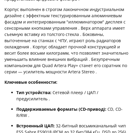
Корпус выполнен в строгом лаконичном индустриальном
дизайне с эффектным текстурированным алюминиевым
фасадом и интегрированным "иллюминатором" дисплея с
сенсорными кнопками управления . Верх аппарата имеет
съемную вставку из толстого стекла . Боковины,
выточенные на станках с ЧПУ, играют роль радиаторов
охлаждения . Корпус обладает прочной конструкцией и
весит более восьми килограмм, что позволяет значительно
уменьшить влияние внешних вибраций . Безупречным
компаньоном для Quad Artera Play+ станет его соратник по
серии — усилитель мощности Artera Stereo .
Ключевые особенности:
Тип устройства:
Сетевой плеер / ЦАП /
предусилитель .
Поддерживаемые форматы (CD-привод):
CD, CD-
R/RW .
Встроенный ЦАП:
32-битный восьмиканальный чип
ESS Sabre ES9018 (PCM до 32 бит/384 кГц, DSD до 256) .