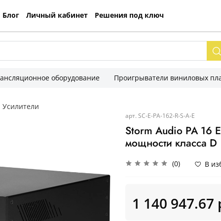
Блог
Личный кабинет
Решения под ключ
рансляционное оборудование
Проигрыватели виниловых пла
Усилители
арт.
SC-E-PA-162-R-S-A-E
Storm Audio PA 16 
мощности класса D
(0)
В из
1 140 947.67