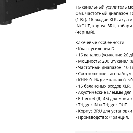
16-канальный усилитель мощ
Ом), частотный диапазон 10
(1 Вт), 16 входов XLR, акус
IN/OUT, корпус 3RU, габариты
(чёрный).
Ключевые особенности:
• Класс усиления D.
• 16 каналов (усиление 26 дБ
• Мощность: 200 Вт/канал (8
• Частотный диапазон: 10 Гц
• Соотношение сигнал/шум: 
• КНИ: 0.1% (все каналы), <0
• 16 балансных входов XLR.
• Акустические клеммы для 
• Ethernet (RJ-45) для монит
• Trigger IN и Trigger OUT.
• Корпус 3RU для установки 
• Производство: Франция.