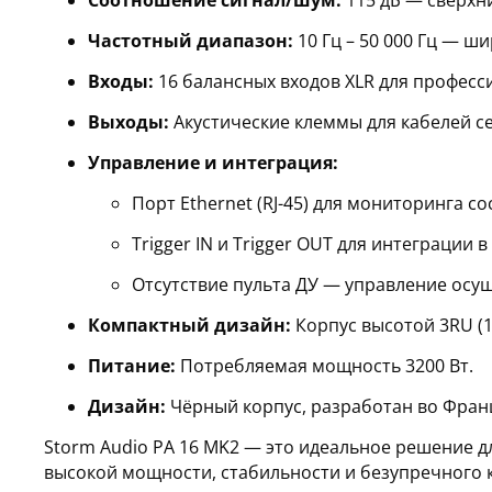
Соотношение сигнал/шум:
115 дБ — сверхн
Частотный диапазон:
10 Гц – 50 000 Гц — ш
Входы:
16 балансных входов XLR для профес
Выходы:
Акустические клеммы для кабелей се
Управление и интеграция:
Порт Ethernet (RJ-45) для мониторинга со
Trigger IN и Trigger OUT для интеграции 
Отсутствие пульта ДУ — управление осу
Компактный дизайн:
Корпус высотой 3RU (1
Питание:
Потребляемая мощность 3200 Вт.
Дизайн:
Чёрный корпус, разработан во Фран
Storm Audio PA 16 MK2 — это идеальное решение 
высокой мощности, стабильности и безупречного к