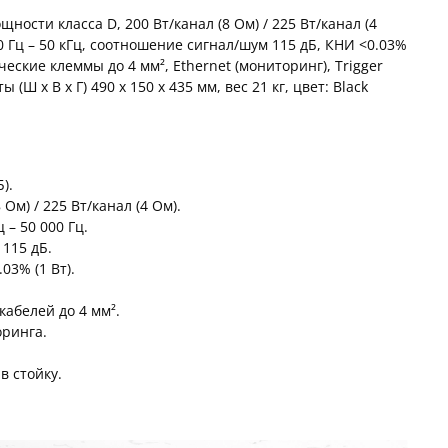
ности класса D, 200 Вт/канал (8 Ом) / 225 Вт/канал (4
 Гц – 50 кГц, соотношение сигнал/шум 115 дБ, КНИ <0.03%
тические клеммы до 4 мм², Ethernet (мониторинг), Trigger
 (Ш x В x Г) 490 x 150 x 435 мм, вес 21 кг, цвет: Black
).
 Ом) / 225 Вт/канал (4 Ом).
 – 50 000 Гц.
115 дБ.
.03% (1 Вт).
кабелей до 4 мм².
оринга.
в стойку.