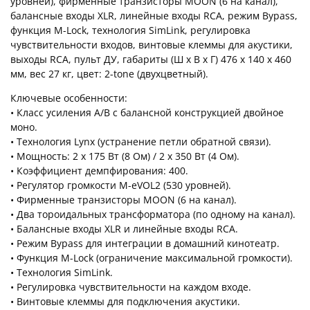
уровней), фирменные транзисторы MOON (6 на канал),
балансные входы XLR, линейные входы RCA, режим Bypass,
функция M-Lock, технология SimLink, регулировка
чувствительности входов, винтовые клеммы для акустики,
выходы RCA, пульт ДУ, габариты (Ш x В x Г) 476 x 140 x 460
мм, вес 27 кг, цвет: 2-tone (двухцветный).
Ключевые особенности:
• Класс усиления A/B с балансной конструкцией двойное
моно.
• Технология Lynx (устранение петли обратной связи).
• Мощность: 2 x 175 Вт (8 Ом) / 2 x 350 Вт (4 Ом).
• Коэффициент демпфирования: 400.
• Регулятор громкости M-eVOL2 (530 уровней).
• Фирменные транзисторы MOON (6 на канал).
• Два тороидальных трансформатора (по одному на канал).
• Балансные входы XLR и линейные входы RCA.
• Режим Bypass для интеграции в домашний кинотеатр.
• Функция M-Lock (ограничение максимальной громкости).
• Технология SimLink.
• Регулировка чувствительности на каждом входе.
• Винтовые клеммы для подключения акустики.