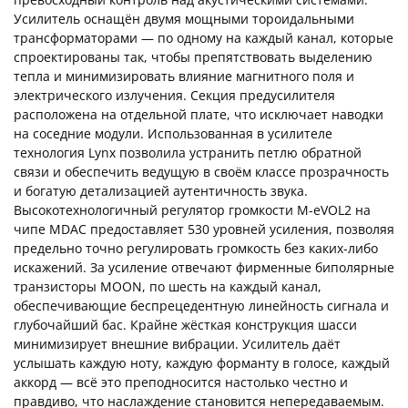
Усилитель оснащён двумя мощными тороидальными
трансформаторами — по одному на каждый канал, которые
спроектированы так, чтобы препятствовать выделению
тепла и минимизировать влияние магнитного поля и
электрического излучения. Секция предусилителя
расположена на отдельной плате, что исключает наводки
на соседние модули. Использованная в усилителе
технология Lynx позволила устранить петлю обратной
связи и обеспечить ведущую в своём классе прозрачность
и богатую детализацией аутентичность звука.
Высокотехнологичный регулятор громкости M-eVOL2 на
чипе MDAC предоставляет 530 уровней усиления, позволяя
предельно точно регулировать громкость без каких-либо
искажений. За усиление отвечают фирменные биполярные
транзисторы MOON, по шесть на каждый канал,
обеспечивающие беспрецедентную линейность сигнала и
глубочайший бас. Крайне жёсткая конструкция шасси
минимизирует внешние вибрации. Усилитель даёт
услышать каждую ноту, каждую форманту в голосе, каждый
аккорд — всё это преподносится настолько честно и
правдиво, что наслаждение становится непередаваемым.