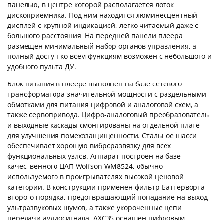
панелью, в центре которой располагается лоток
дископриемника. Под ним находится люминесцентный
дисплей с крупной индикацией, легко читаемый даже с
большого расстояния. На передней панели плеера
размещен минимальный набор органов управления, а
полный доступ ко всем функциям возможен с небольшого и
удобного пульта ДУ.
Блок питания в плеере выполнен на базе сетевого
трансформатора значительной мощности с раздельными
обмотками для питания цифровой и аналоговой схем, а
также сервопривода. Цифро-аналоговый преобразователь
и выходные каскады смонтированы на отдельной плате
для улучшения помехозащищенности. Стальное шасси
обеспечивает хорошую виброразвязку для всех
функциональных узлов. Аппарат построен на базе
качественного ЦАП Wolfson WM8524, обычно
используемого в проигрывателях высокой ценовой
категории. В конструкции применен фильтр Баттерворта
второго порядка, предотвращающий попадание на выход
ультразвуковых шумов, а также укороченные цепи
передачи аудиосигнала. AXC35 оснащен цифровым